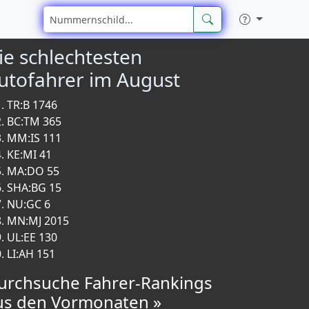
ie schlechtesten
utofahrer im August
TR:B 1746
BC:TM 365
MM:IS 111
KE:MI 41
MA:DO 55
SHA:BG 15
NU:GC 6
MN:MJ 2015
UL:EE 130
LI:AH 151
urchsuche Fahrer-Rankings
us den Vormonaten »