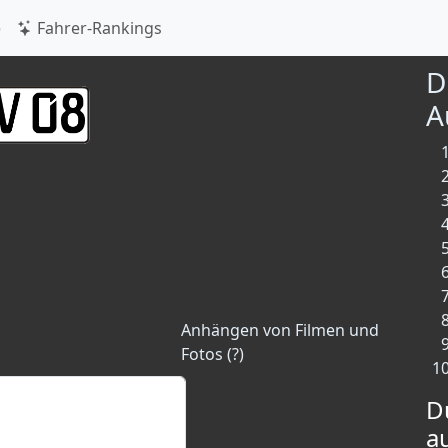
e
Fahrer-Rankings
D
A
Anhängen von Filmen und
Fotos (?)
D
a