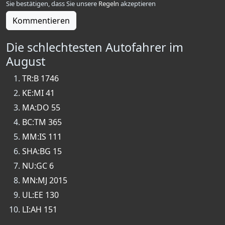
Sie bestätigen, dass Sie unsere
Regeln
akzeptieren
Kommentieren
Die schlechtesten Autofahrer im
August
TR:B 1746
KE:MI 41
MA:DO 55
BC:TM 365
MM:IS 111
SHA:BG 15
NU:GC 6
MN:MJ 2015
UL:EE 130
LI:AH 151