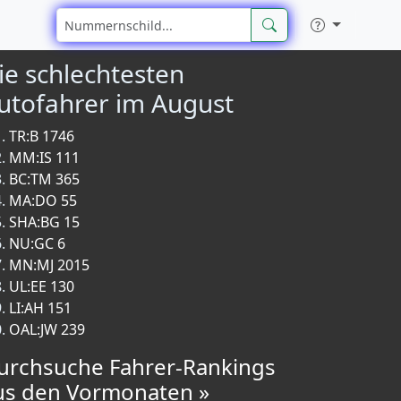
ie schlechtesten
utofahrer im August
TR:B 1746
MM:IS 111
BC:TM 365
MA:DO 55
SHA:BG 15
NU:GC 6
MN:MJ 2015
UL:EE 130
LI:AH 151
OAL:JW 239
urchsuche Fahrer-Rankings
us den Vormonaten »