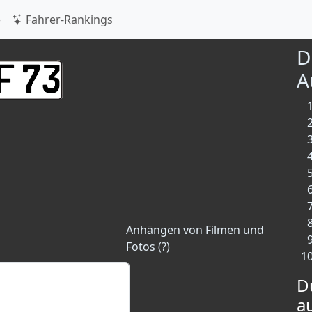
e
Fahrer-Rankings
D
A
Anhängen von Filmen und
Fotos (?)
D
a