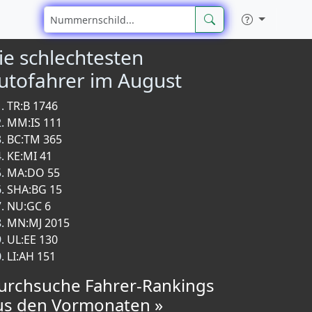
ie schlechtesten
utofahrer im August
TR:B 1746
MM:IS 111
BC:TM 365
KE:MI 41
MA:DO 55
SHA:BG 15
NU:GC 6
MN:MJ 2015
UL:EE 130
LI:AH 151
urchsuche Fahrer-Rankings
us den Vormonaten »