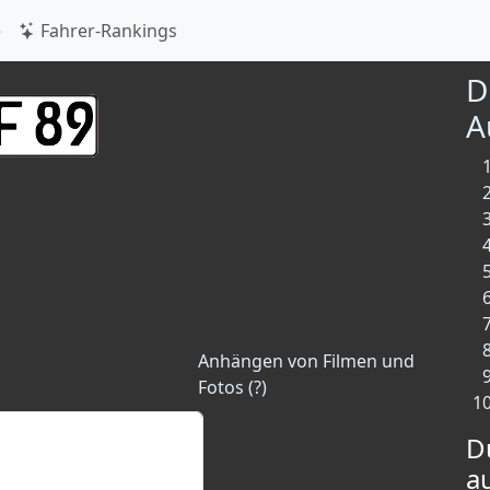
e
Fahrer-Rankings
D
A
Anhängen von Filmen und
Fotos (?)
D
a