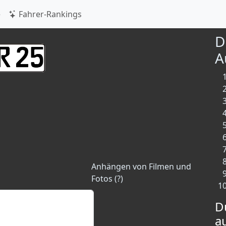
e
Fahrer-Rankings
D
A
Anhängen von Filmen und
Fotos (?)
D
a