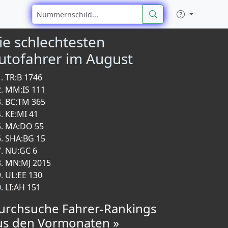
ie schlechtesten
utofahrer im August
TR:B 1746
MM:IS 111
BC:TM 365
KE:MI 41
MA:DO 55
SHA:BG 15
NU:GC 6
MN:MJ 2015
UL:EE 130
LI:AH 151
urchsuche Fahrer-Rankings
us den Vormonaten »