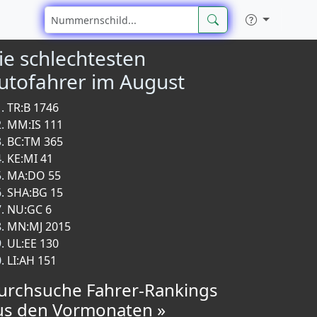
ie schlechtesten
utofahrer im August
TR:B 1746
MM:IS 111
BC:TM 365
KE:MI 41
MA:DO 55
SHA:BG 15
NU:GC 6
MN:MJ 2015
UL:EE 130
LI:AH 151
urchsuche Fahrer-Rankings
us den Vormonaten »