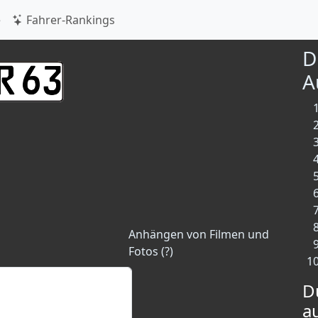
e
Fahrer-Rankings
D
A
Anhängen von Filmen und
Fotos (?)
D
a