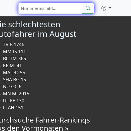
ie schlechtesten
utofahrer im August
TR:B 1746
MM:IS 111
BC:TM 365
KE:MI 41
MA:DO 55
SHA:BG 15
NU:GC 6
MN:MJ 2015
UL:EE 130
LI:AH 151
urchsuche Fahrer-Rankings
us den Vormonaten »