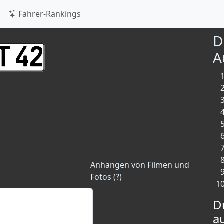
e
Fahrer-Rankings
D
A
Anhängen von Filmen und
Fotos (?)
D
a