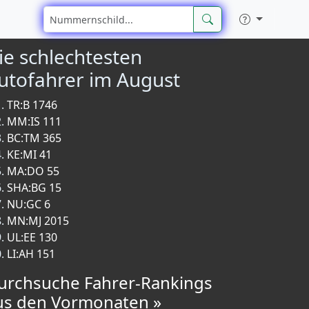
ie schlechtesten
utofahrer im August
TR:B 1746
MM:IS 111
BC:TM 365
KE:MI 41
MA:DO 55
SHA:BG 15
NU:GC 6
MN:MJ 2015
UL:EE 130
LI:AH 151
urchsuche Fahrer-Rankings
us den Vormonaten »