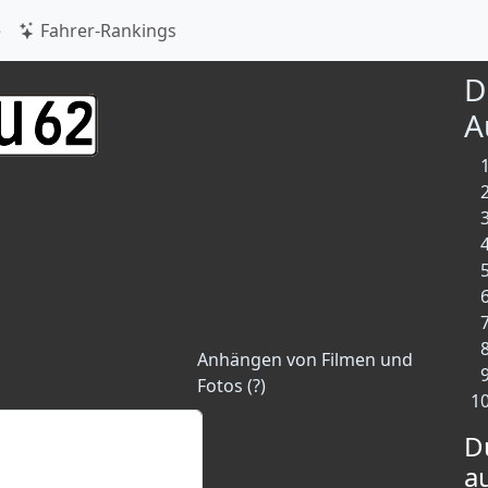
e
Fahrer-Rankings
D
A
Anhängen von Filmen und
Fotos (?)
D
a