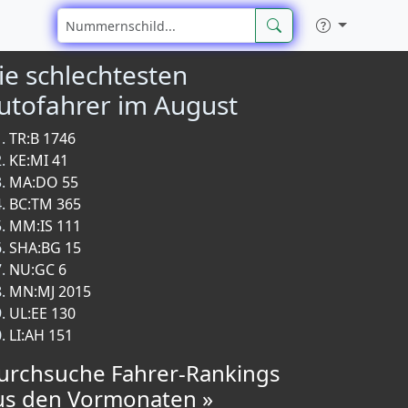
ie schlechtesten
utofahrer im August
TR:B 1746
KE:MI 41
MA:DO 55
BC:TM 365
MM:IS 111
SHA:BG 15
NU:GC 6
MN:MJ 2015
UL:EE 130
LI:AH 151
urchsuche Fahrer-Rankings
us den Vormonaten »