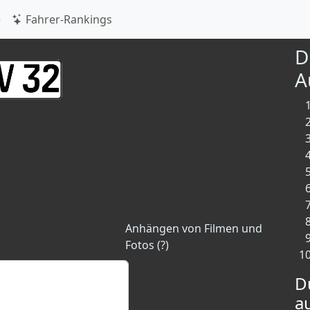
e
Fahrer-Rankings
D
A
Anhängen von Filmen und
Fotos (?)
D
a