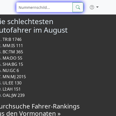
ie schlechtesten
utofahrer im August
TR:B 1746
MM:IS 111
BC:TM 365
MA:DO 55
SHA:BG 15
NU:GC 6
MN:MJ 2015
UL:EE 130
LI:AH 151
OAL:JW 239
urchsuche Fahrer-Rankings
us den Vormonaten »