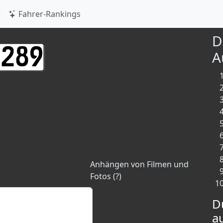
e
Fahrer-Rankings
D
A
Anhängen von Filmen und
Fotos (?)
D
a