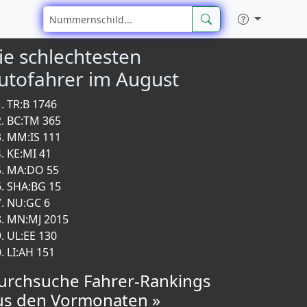
ie schlechtesten
utofahrer im August
TR:B 1746
BC:TM 365
MM:IS 111
KE:MI 41
MA:DO 55
SHA:BG 15
NU:GC 6
MN:MJ 2015
UL:EE 130
LI:AH 151
urchsuche Fahrer-Rankings
us den Vormonaten »