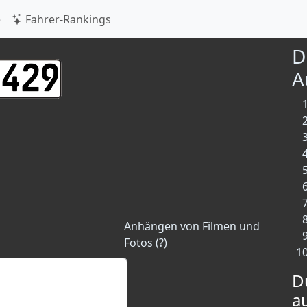
e
Fahrer-Rankings
D
A
Anhängen von Filmen und
Fotos (?)
D
a