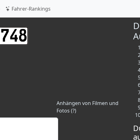
e
Fahrer-Rankings
D
A
Anhängen von Filmen und
Fotos (?)
D
a