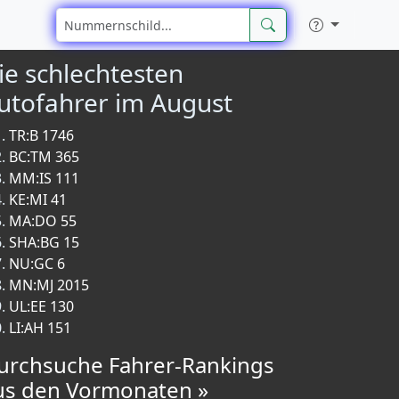
ie schlechtesten
utofahrer im August
TR:B 1746
BC:TM 365
MM:IS 111
KE:MI 41
MA:DO 55
SHA:BG 15
NU:GC 6
MN:MJ 2015
UL:EE 130
LI:AH 151
urchsuche Fahrer-Rankings
us den Vormonaten »