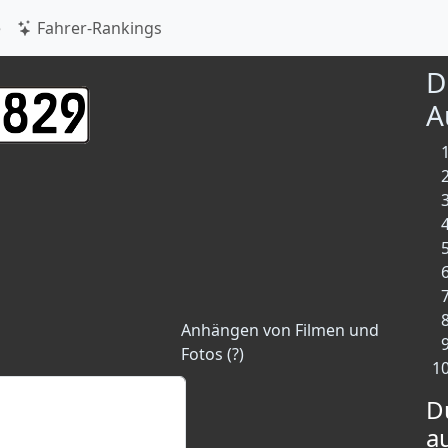
e
Fahrer-Rankings
D
A
Anhängen von Filmen und
Fotos (?)
D
a