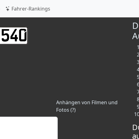
e
Fahrer-Rankings
D
A
Anhängen von Filmen und
Fotos (?)
D
a