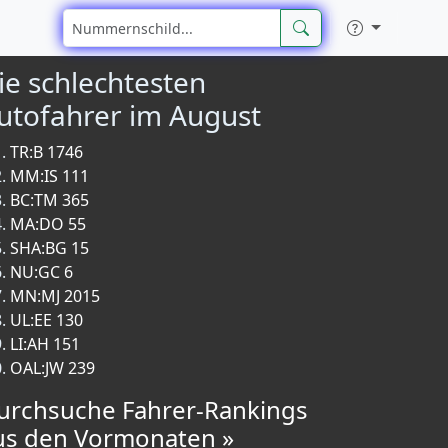
ie schlechtesten
utofahrer im August
TR:B 1746
MM:IS 111
BC:TM 365
MA:DO 55
SHA:BG 15
NU:GC 6
MN:MJ 2015
UL:EE 130
LI:AH 151
OAL:JW 239
urchsuche Fahrer-Rankings
us den Vormonaten »