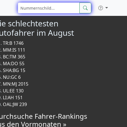
ie schlechtesten
utofahrer im August
TR:B 1746
MM:IS 111
BC:TM 365
MA:DO 55
SHA:BG 15
NU:GC 6
MN:MJ 2015
UL:EE 130
LI:AH 151
OAL:JW 239
urchsuche Fahrer-Rankings
us den Vormonaten »