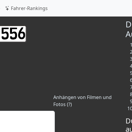
e
Fahrer-Rankings
D
A
Anhängen von Filmen und
Fotos (?)
D
a