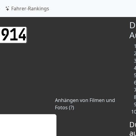
e
Fahrer-Rankings
D
A
Anhängen von Filmen und
Fotos (?)
D
a