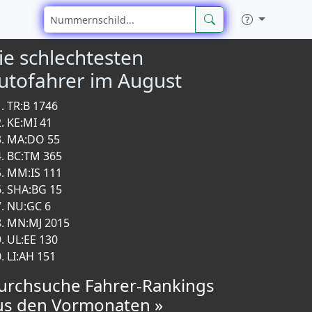
ie schlechtesten
utofahrer im August
TR:B 1746
KE:MI 41
MA:DO 55
BC:TM 365
MM:IS 111
SHA:BG 15
NU:GC 6
MN:MJ 2015
UL:EE 130
LI:AH 151
urchsuche Fahrer-Rankings
us den Vormonaten »